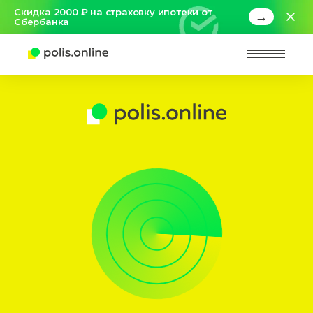
Скидка 2000 ₽ на страховку ипотеки от
→
Сбербанка
Найт