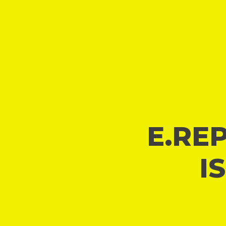
E.REP
I