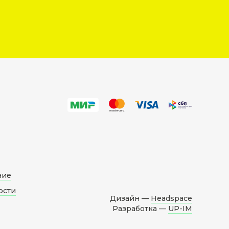
ние
ости
Дизайн —
Headspace
Разработка —
UP-IM