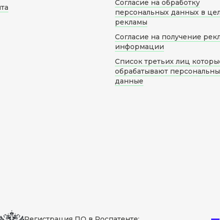
Согласие на обработку
йта
персональных данных в це
рекламы
Согласие на получение рек
информации
Список третьих лиц которы
обрабатывают персональн
данные
Регистрация ПО в Роспатенте: