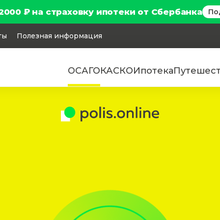
2000 ₽ на страховку ипотеки от Сбербанка
По
ты
Полезная информация
ОСАГО
КАСКО
Ипотека
Путешес