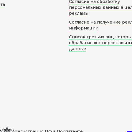
Согласие на обработку
йта
персональных данных в це
рекламы
Согласие на получение рек
информации
Список третьих лиц которы
обрабатывают персональн
данные
Регистрация ПО в Роспатенте: