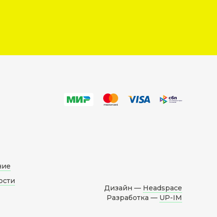
ние
ости
Дизайн —
Headspace
Разработка —
UP-IM