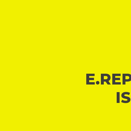
E.REP
I