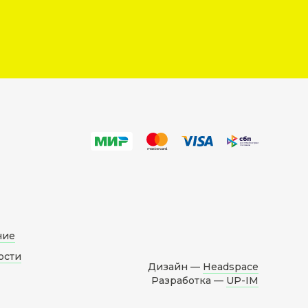
ние
ости
Дизайн —
Headspace
Разработка —
UP-IM