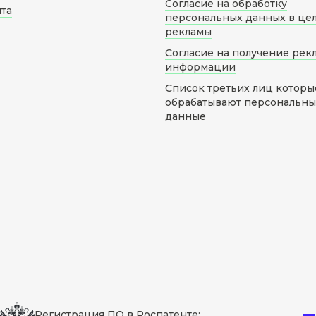
Согласие на обработку
йта
персональных данных в це
рекламы
Согласие на получение рек
информации
Список третьих лиц которы
обрабатывают персональн
данные
Регистрация ПО в Роспатенте: