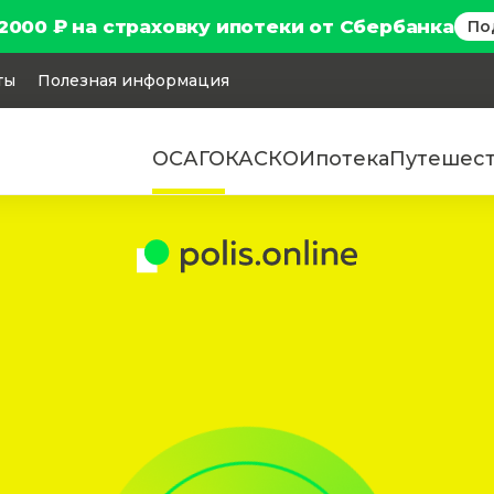
2000 ₽ на страховку ипотеки от Сбербанка
По
ты
Полезная информация
ОСАГО
КАСКО
Ипотека
Путешес