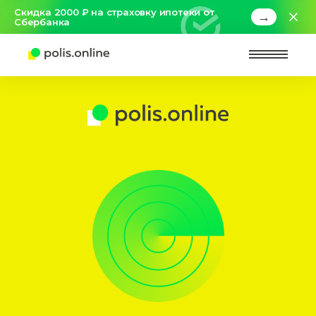
Скидка 2000 ₽ на страховку ипотеки от
→
Сбербанка
Найт