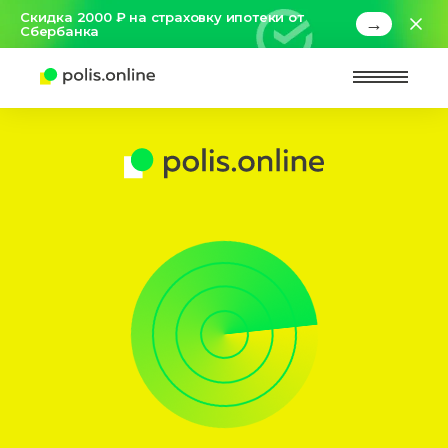
Скидка 2000 ₽ на страховку ипотеки от
→
Сбербанка
Найт