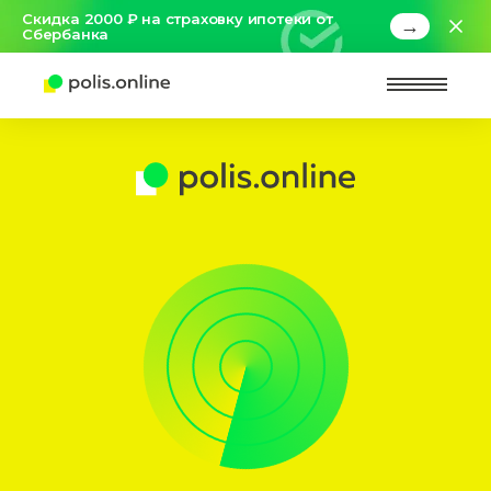
Скидка 2000 ₽ на страховку ипотеки от
→
Сбербанка
Найт