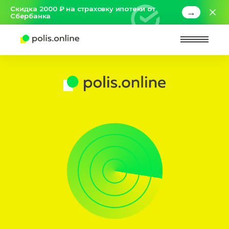
Скидка 2000 ₽ на страховку ипотеки от
→
Сбербанка
Найт