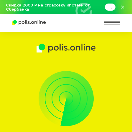
Скидка 2000 ₽ на страховку ипотеки от
→
Сбербанка
Найт