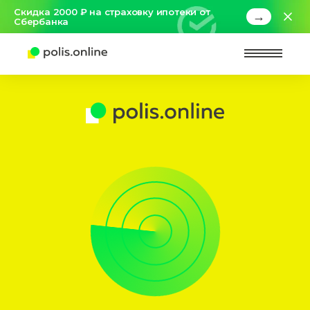
Скидка 2000 ₽ на страховку ипотеки от
→
Сбербанка
Найт