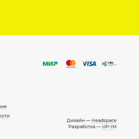
ние
ости
Дизайн —
Headspace
Разработка —
UP-IM