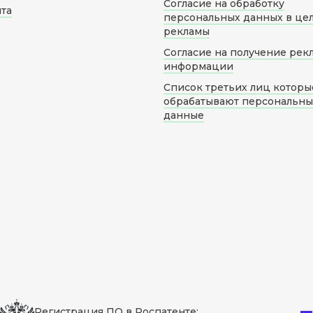
Согласие на обработку
йта
персональных данных в це
рекламы
Согласие на получение рек
информации
Список третьих лиц которы
обрабатывают персональн
данные
Регистрация ПО в Роспатенте: