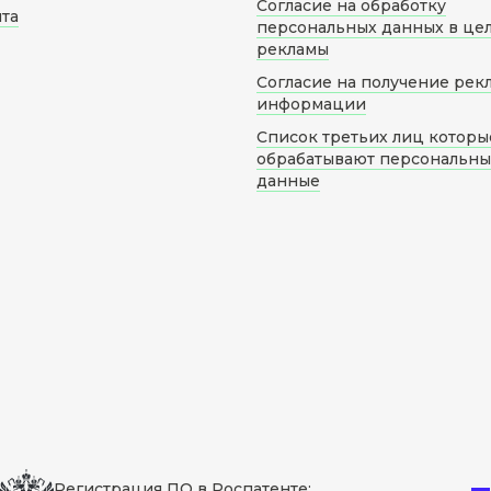
Согласие на обработку
йта
персональных данных в це
рекламы
Согласие на получение рек
информации
Список третьих лиц которы
обрабатывают персональн
данные
Регистрация ПО в Роспатенте: