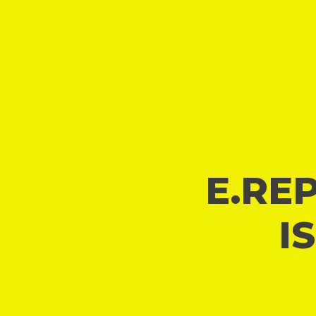
E.REP
I