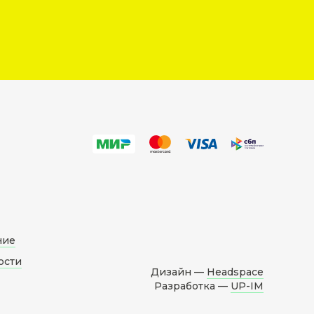
ние
ости
Дизайн —
Headspace
Разработка —
UP-IM