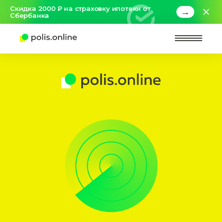
Скидка 2000 ₽ на страховку ипотеки от
→
Сбербанка
Найт