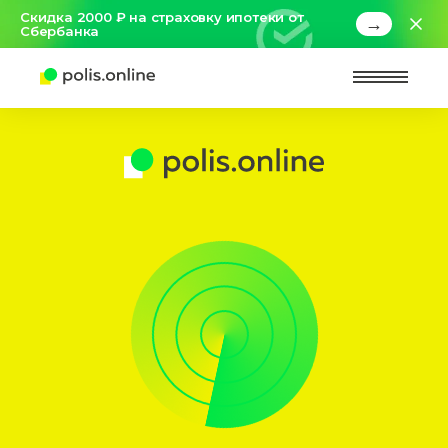
Скидка 2000 ₽ на страховку ипотеки от
→
Сбербанка
Найт