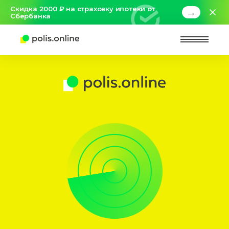
Скидка 2000 ₽ на страховку ипотеки от
→
Сбербанка
Найт