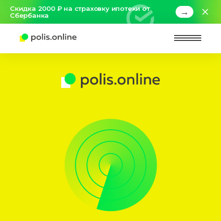
Скидка 2000 ₽ на страховку ипотеки от
→
Сбербанка
Найт