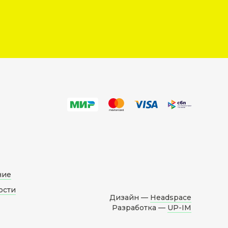
ние
ости
Дизайн —
Headspace
Разработка —
UP-IM