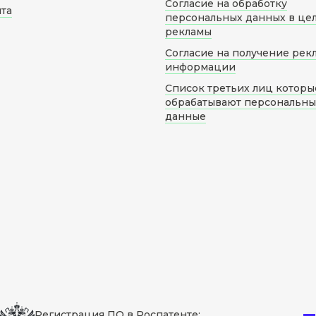
Согласие на обработку
йта
персональных данных в це
рекламы
Согласие на получение рек
информации
Список третьих лиц которы
обрабатывают персональн
данные
Регистрация ПО в Роспатенте: