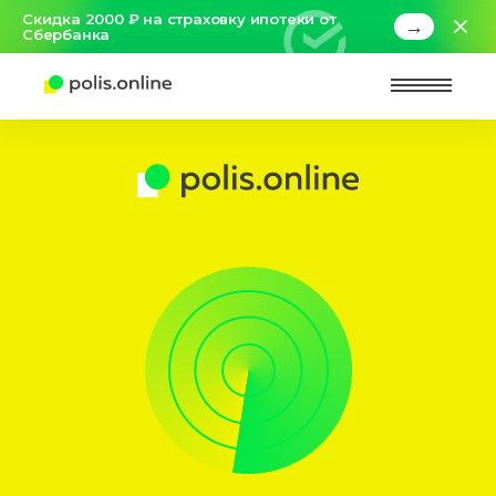
Скидка 2000 ₽ на страховку ипотеки от
→
Сбербанка
Найт