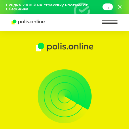
Скидка 2000 ₽ на страховку ипотеки от
→
Сбербанка
Найт