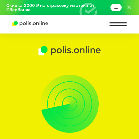
Скидка 2000 ₽ на страховку ипотеки от
→
Сбербанка
Найт