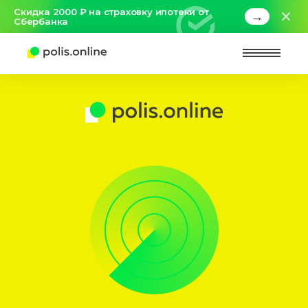
Скидка 2000 ₽ на страховку ипотеки от
→
Сбербанка
Найт