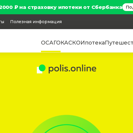
2000 ₽ на страховку ипотеки от Сбербанка
По
ты
Полезная информация
ОСАГО
КАСКО
Ипотека
Путешес