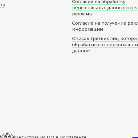
Согласие на обработку
йта
персональных данных в це
рекламы
Согласие на получение рек
информации
Список третьих лиц которы
обрабатывают персональн
данные
Регистрация ПО в Роспатенте: