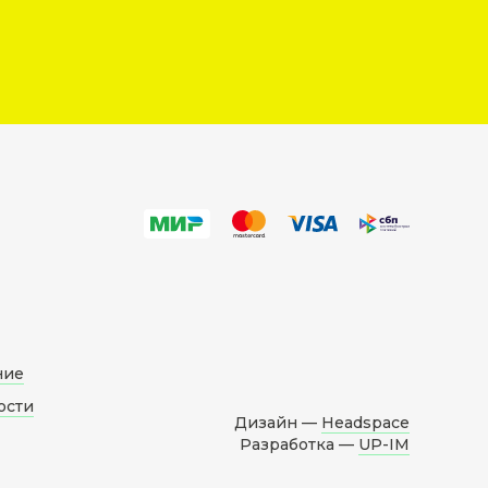
ние
ости
Дизайн —
Headspace
Разработка —
UP-IM