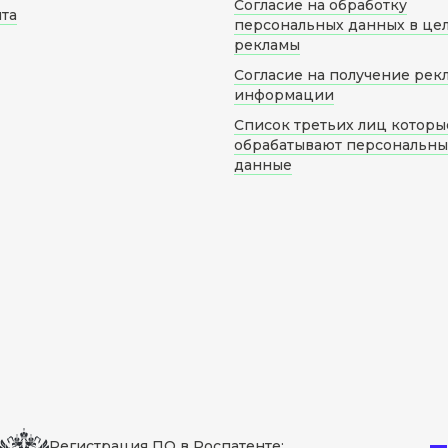
Согласие на обработку
йта
персональных данных в це
рекламы
Согласие на получение рек
информации
Список третьих лиц которы
обрабатывают персональн
данные
Регистрация ПО в Роспатенте: