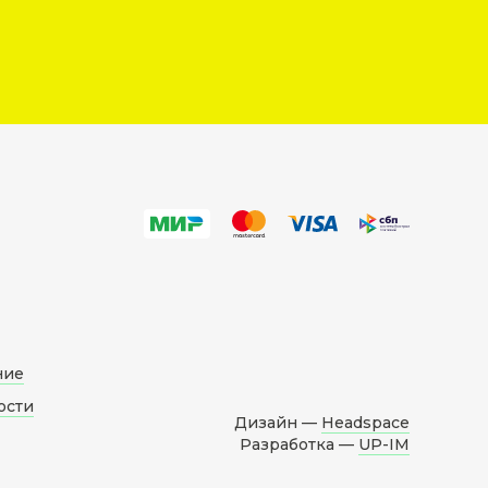
ние
ости
Дизайн —
Headspace
Разработка —
UP-IM