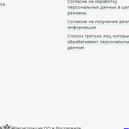
Согласие на обработку
йта
персональных данных в це
рекламы
Согласие на получение рек
информации
Список третьих лиц которы
обрабатывают персональн
данные
Регистрация ПО в Роспатенте: