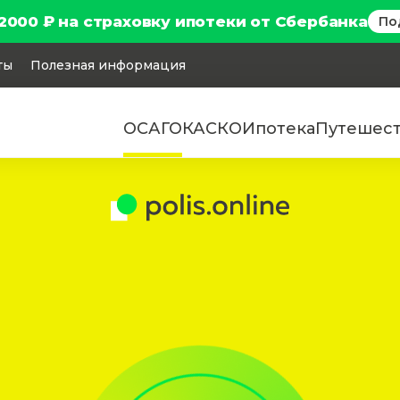
2000 ₽ на страховку ипотеки от Сбербанка
По
ты
Полезная информация
ОСАГО
КАСКО
Ипотека
Путешес