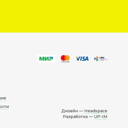
ние
ости
Дизайн —
Headspace
Разработка —
UP-IM