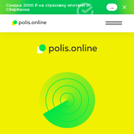
Скидка 2000 ₽ на страховку ипотеки от
→
Сбербанка
Найт