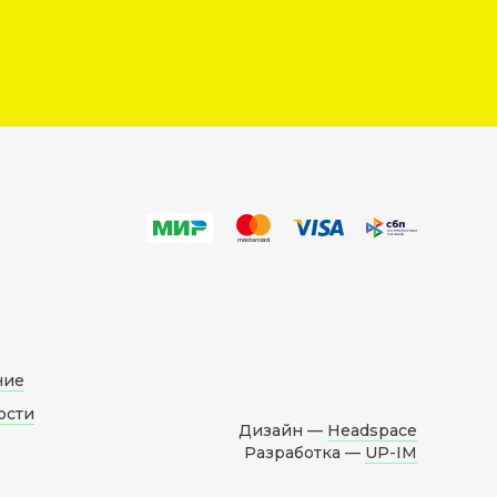
ние
ости
Дизайн —
Headspace
Разработка —
UP-IM