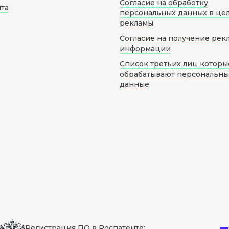
Согласие на обработку
йта
персональных данных в це
рекламы
Согласие на получение рек
информации
Список третьих лиц которы
обрабатывают персональн
данные
Регистрация ПО в Роспатенте: