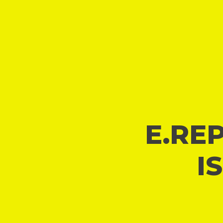
E.REP
I