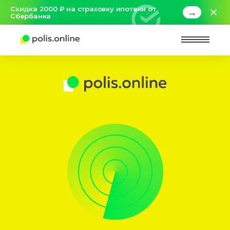
Скидка 2000 ₽ на страховку ипотеки от
→
Сбербанка
Найт