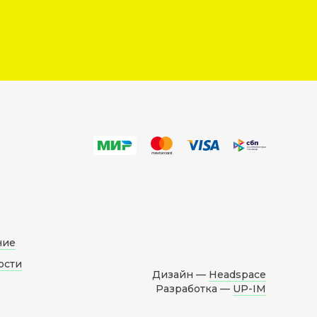
ние
ости
Дизайн —
Headspace
Разработка —
UP-IM