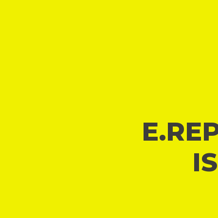
E.REP
I