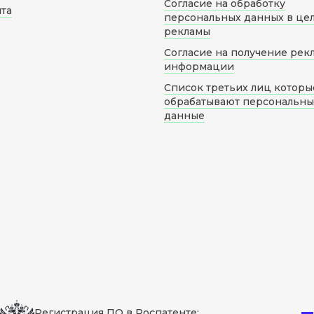
Согласие на обработку
йта
персональных данных в це
рекламы
Согласие на получение рек
информации
Список третьих лиц которы
обрабатывают персональн
данные
Регистрация ПО в Роспатенте: