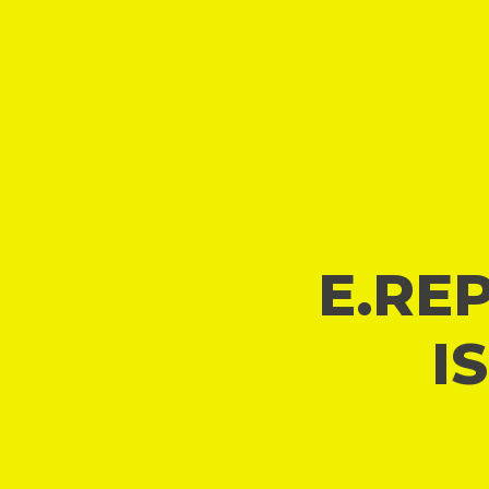
E.REP
I