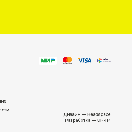
ние
ости
Дизайн —
Headspace
Разработка —
UP-IM