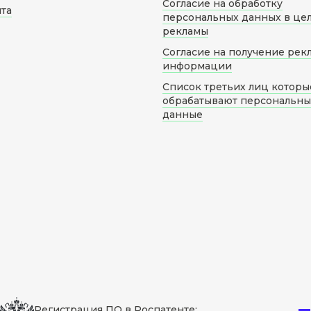
Согласие на обработку
йта
персональных данных в це
рекламы
Согласие на получение рек
информации
Список третьих лиц которы
обрабатывают персональн
данные
Регистрация ПО в Роспатенте: