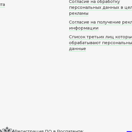
Согласие на обработку
йта
персональных данных в це
рекламы
Согласие на получение рек
информации
Список третьих лиц которы
обрабатывают персональн
данные
Регистрация ПО в Роспатенте: