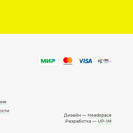
ние
ости
Дизайн —
Headspace
Разработка —
UP-IM