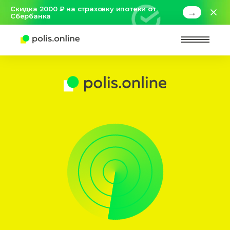
Скидка 2000 ₽ на страховку ипотеки от
→
Сбербанка
Найт