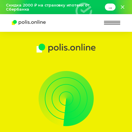
Скидка 2000 ₽ на страховку ипотеки от
→
Сбербанка
Найт