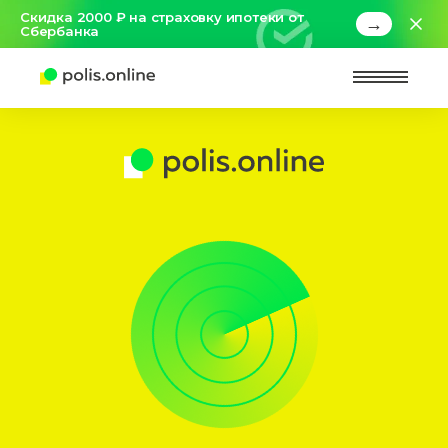
Скидка 2000 ₽ на страховку ипотеки от
→
Сбербанка
Найт