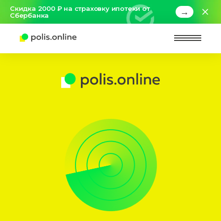
Скидка 2000 ₽ на страховку ипотеки от
→
Сбербанка
Найт