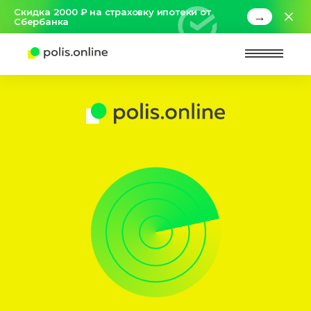
Скидка 2000 ₽ на страховку ипотеки от
→
Сбербанка
Найт