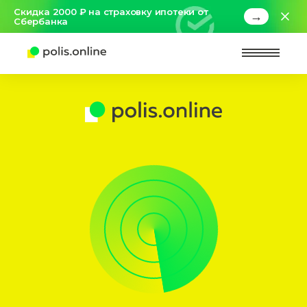
Скидка 2000 ₽ на страховку ипотеки от
→
Сбербанка
Найт