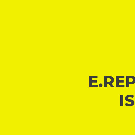
E.REP
I