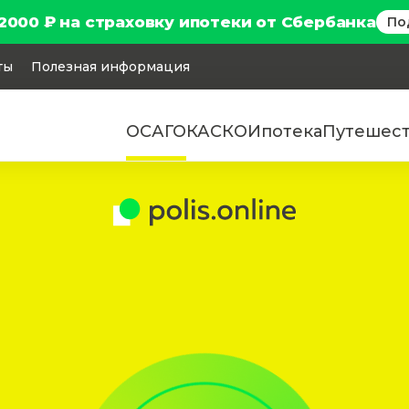
2000 ₽ на страховку ипотеки от Сбербанка
По
ты
Полезная информация
ОСАГО
КАСКО
Ипотека
Путешес