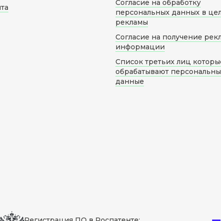
Согласие на обработку
йта
персональных данных в це
рекламы
Согласие на получение рек
информации
Список третьих лиц которы
обрабатывают персональн
данные
Регистрация ПО в Роспатенте: