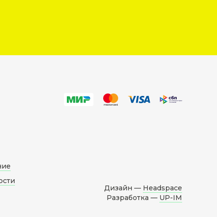
ние
ости
Дизайн —
Headspace
Разработка —
UP-IM