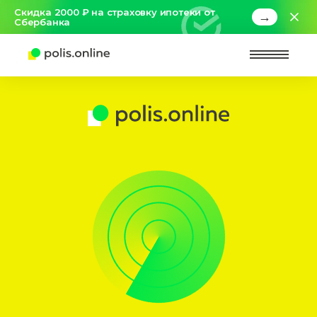
Скидка 2000 ₽ на страховку ипотеки от
→
Сбербанка
Найт