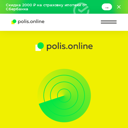
Скидка 2000 ₽ на страховку ипотеки от
→
Сбербанка
Найт