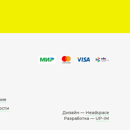
ние
ости
Дизайн —
Headspace
Разработка —
UP-IM