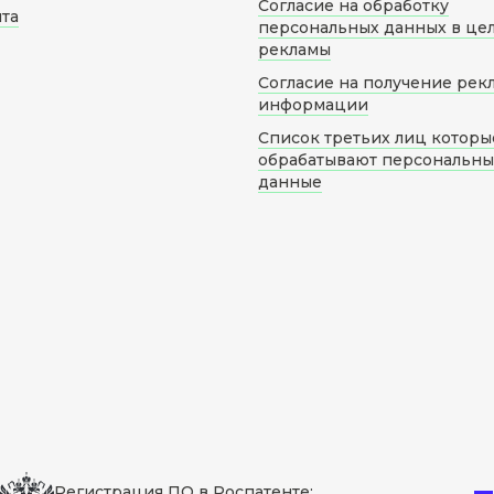
Согласие на обработку
йта
персональных данных в це
рекламы
Согласие на получение рек
информации
Список третьих лиц которы
обрабатывают персональн
данные
Регистрация ПО в Роспатенте: