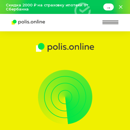
Скидка 2000 ₽ на страховку ипотеки от
→
Сбербанка
Найт