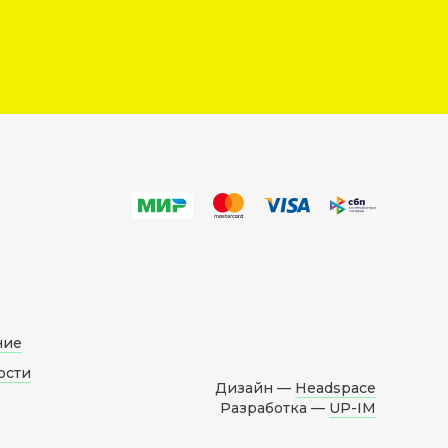
ние
ости
Дизайн —
Headspace
Разработка —
UP-IM