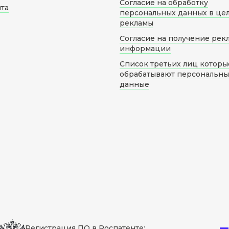
Согласие на обработку
йта
персональных данных в це
рекламы
Согласие на получение рек
информации
Список третьих лиц которы
обрабатывают персональн
данные
Регистрация ПО в Роспатенте: