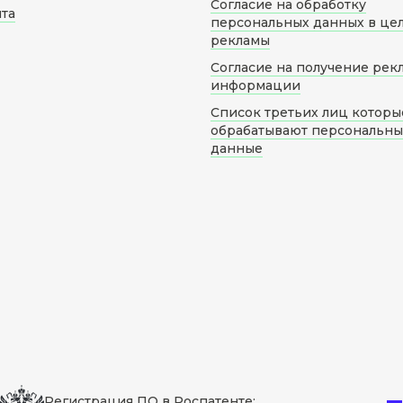
Согласие на обработку
йта
персональных данных в це
рекламы
Согласие на получение рек
информации
Список третьих лиц которы
обрабатывают персональн
данные
Регистрация ПО в Роспатенте: