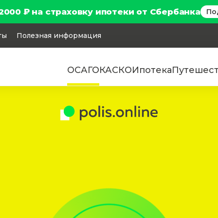
2000 ₽ на страховку ипотеки от Сбербанка
По
ты
Полезная информация
ОСАГО
КАСКО
Ипотека
Путешес