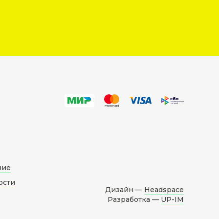
ние
ости
Дизайн —
Headspace
Разработка —
UP-IM