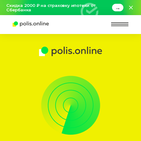
Скидка 2000 ₽ на страховку ипотеки от
→
Сбербанка
Найт