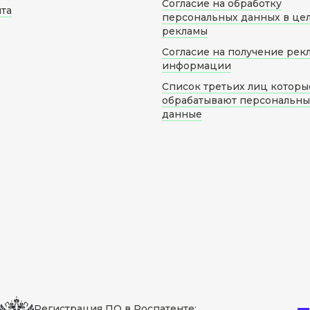
Согласие на обработку
йта
персональных данных в це
рекламы
Согласие на получение рек
информации
Список третьих лиц которы
обрабатывают персональн
данные
Регистрация ПО в Роспатенте: