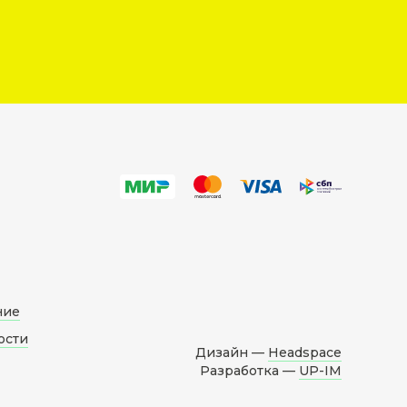
ние
ости
Дизайн —
Headspace
Разработка —
UP-IM