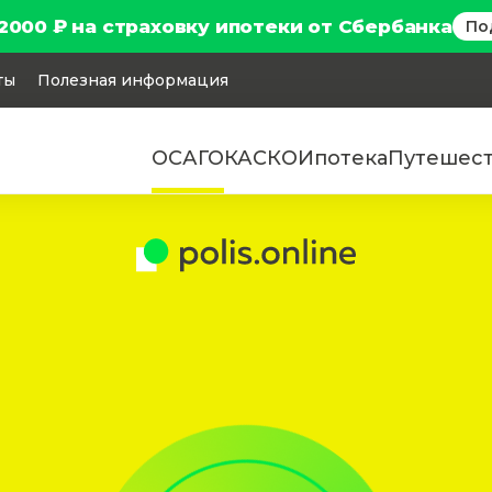
2000 ₽ на страховку ипотеки от Сбербанка
По
ты
Полезная информация
ОСАГО
КАСКО
Ипотека
Путешес