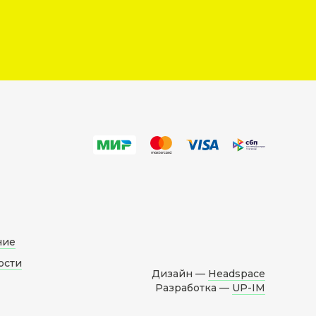
ние
ости
Дизайн —
Headspace
Разработка —
UP-IM