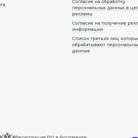
Согласие на обработку
йта
персональных данных в це
рекламы
Согласие на получение рек
информации
Список третьих лиц которы
обрабатывают персональн
данные
Регистрация ПО в Роспатенте: