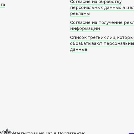
Согласие на обработку
йта
персональных данных в це
рекламы
Согласие на получение рек
информации
Список третьих лиц которы
обрабатывают персональн
данные
Регистрация ПО в Роспатенте: