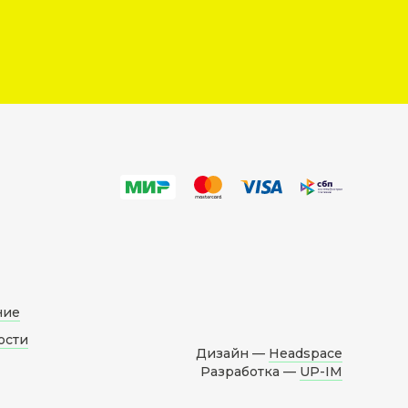
ние
ости
Дизайн —
Headspace
Разработка —
UP-IM