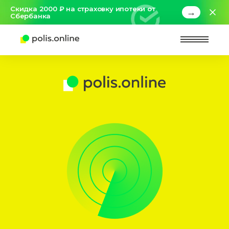
Скидка 2000 ₽ на страховку ипотеки от
→
Сбербанка
Найт