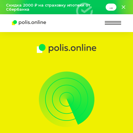
Скидка 2000 ₽ на страховку ипотеки от
→
Сбербанка
Найт