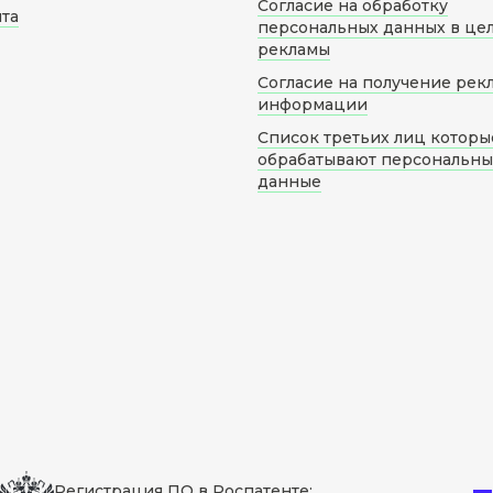
Согласие на обработку
йта
персональных данных в це
рекламы
Согласие на получение рек
информации
Список третьих лиц которы
обрабатывают персональн
данные
Регистрация ПО в Роспатенте: