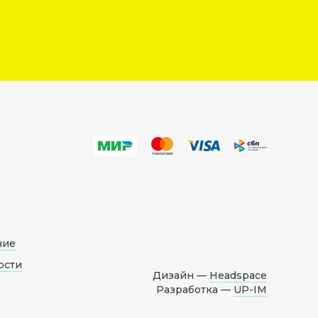
ние
ости
Дизайн —
Headspace
Разработка —
UP-IM