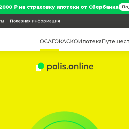
2000 ₽ на страховку ипотеки от Сбербанка
По
ты
Полезная информация
ОСАГО
КАСКО
Ипотека
Путешес